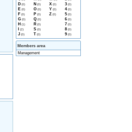
D
N
X
3
(0)
(0)
(0)
(0)
E
O
Y
4
(0)
(0)
(0)
(0)
F
P
Z
5
(0)
(0)
(0)
(0)
G
Q
6
(0)
(0)
(0)
H
R
7
(1)
(0)
(0)
I
S
8
(2)
(0)
(0)
J
T
9
(0)
(0)
(0)
Members area
Management