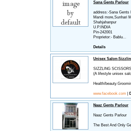
Sana Gents Parlour
address:-Sana Gents 
Mandi more,Sunhari 
Shahjahanpur
U.P.INDIA
Pin-242001
Proprietor:- Bablu...
Details
Unisex Salon-Sizzli
SIZZLING SCISSOR
(A lifestyle unisex sal
Health/beauty.Grooming
www.facebook.com
|
D
Naaz Gents Parlour
Naaz Gents Parlour
The Best And Only Gen